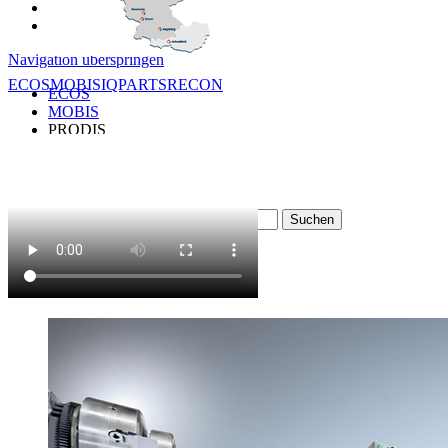
NEDERLANDS
DEUTSCH
Navigation überspringen
ECOS
MOBIS
IQPARTS
RECON
ECOS
MOBIS
PRODIS
IQ-PARTS
RECON
Suchbegriffe