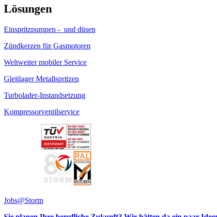
Lösungen
Einspritzpumpen - und düsen
Zündkerzen für Gasmotoren
Weltweiter mobiler Service
Gleitlager Metallspritzen
Turbolader-Instandsetzung
Kompressorventilservice
Jobs@Storm
Sie planen Ihre berufliche Zukunft? Wir hätten da ein paar Idee